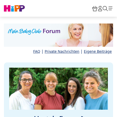
Skip to main content
Warenkor
HiPP M
Such
|
|
FAQ
Private Nachrichten
Eigene Beiträge