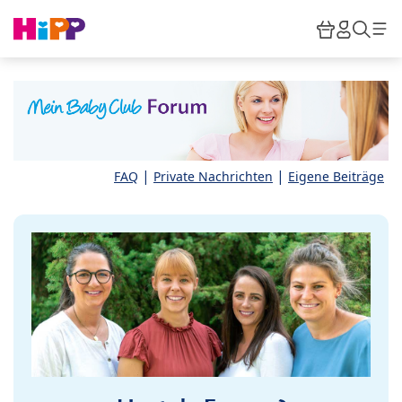
Skip to main content
Warenkor
HiPP M
Such
|
|
FAQ
Private Nachrichten
Eigene Beiträge