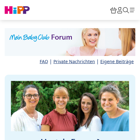
Skip to main content
Warenkor
HiPP M
Such
|
|
FAQ
Private Nachrichten
Eigene Beiträge