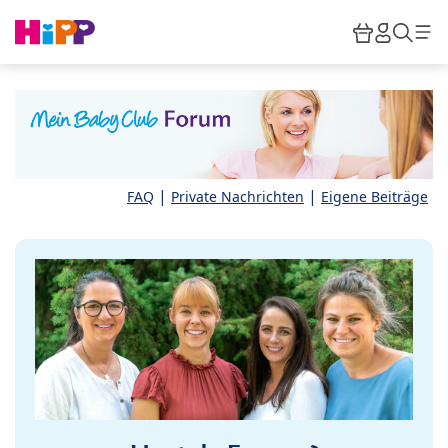
Skip to main content
Warenkor
HiPP M
Such
|
|
FAQ
Private Nachrichten
Eigene Beiträge