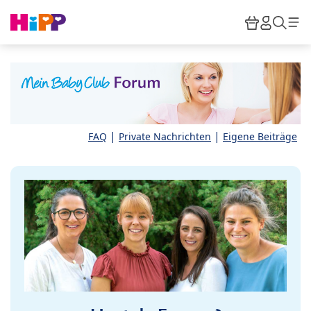
Skip to main content
Warenkor
HiPP M
Such
|
|
FAQ
Private Nachrichten
Eigene Beiträge