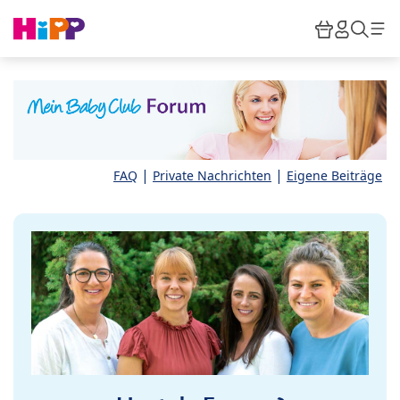
Skip to main content
Warenkor
HiPP M
Such
|
|
FAQ
Private Nachrichten
Eigene Beiträge