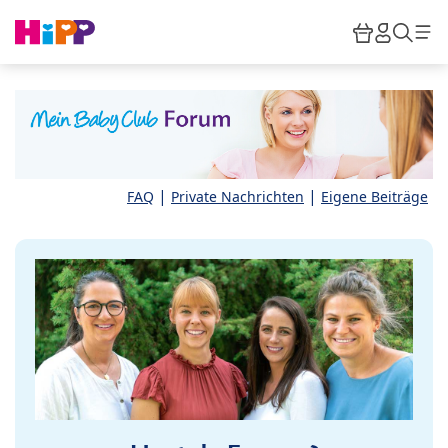
Skip to main content
Warenkor
HiPP M
Such
|
|
FAQ
Private Nachrichten
Eigene Beiträge