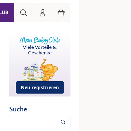
Suche
HiPP Mein Babyclub
Warenkorb
LUB
Viele Vorteile &
Geschenke
Neu registrieren
Suche
Suche