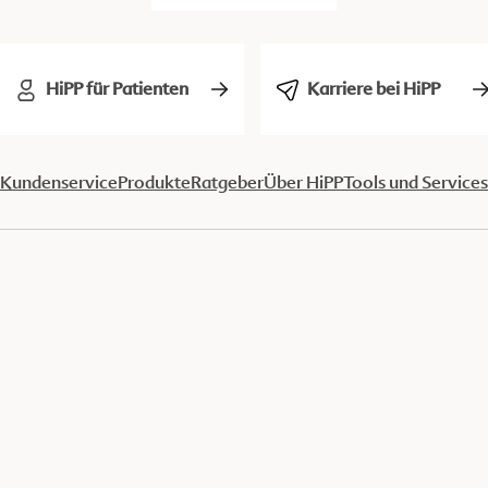
HiPP für Patienten
Karriere bei HiPP
Kundenservice
Produkte
Ratgeber
Über HiPP
Tools und Services