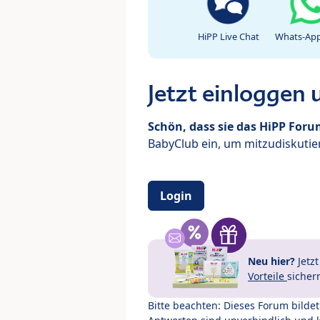
HiPP Live Chat
Whats-App
Jetzt einloggen
Schön, dass sie das HiPP For
BabyClub ein, um mitzudiskutier
Login
Neu hier?
Jetz
Vorteile
sicher
Bitte beachten: Dieses Forum bilde