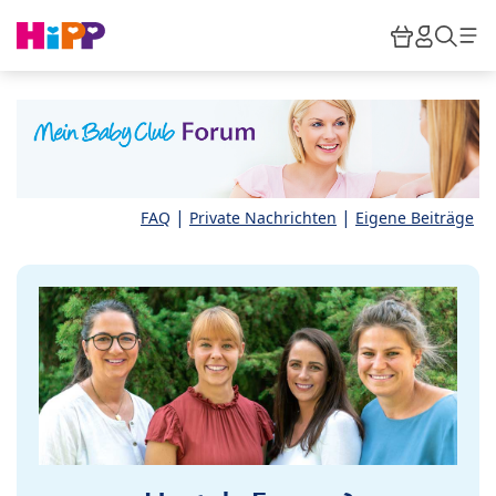
Skip to main content
Warenkor
HiPP M
Such
|
|
FAQ
Private Nachrichten
Eigene Beiträge