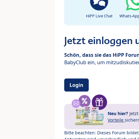
HiPP Live Chat
Whats-App
Jetzt einloggen
Schön, dass sie das HiPP For
BabyClub ein, um mitzudiskutier
Login
Neu hier?
Jetz
Vorteile
sicher
Bitte beachten: Dieses Forum bilde