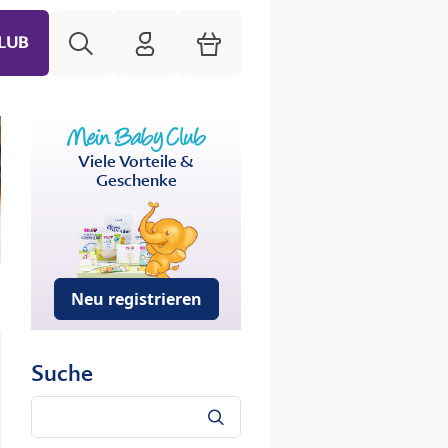
Suche
HiPP Mein Babyclub
Warenkorb
LUB
Viele Vorteile &
Geschenke
Neu registrieren
Suche
Suche