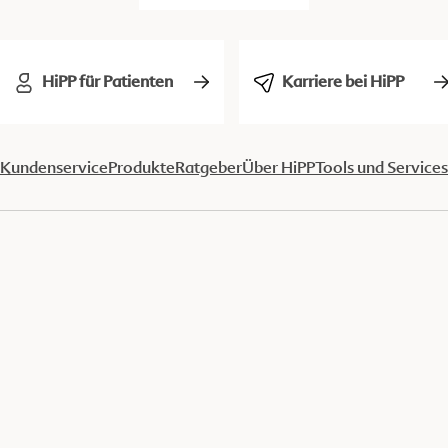
HiPP für Patienten
Karriere bei HiPP
Kundenservice
Produkte
Ratgeber
Über HiPP
Tools und Services