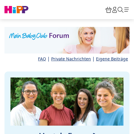
Skip to main content
Warenkor
HiPP M
Such
|
|
FAQ
Private Nachrichten
Eigene Beiträge