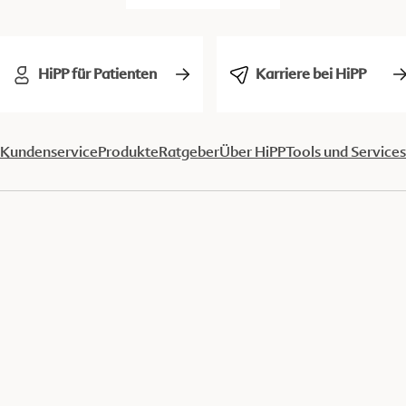
HiPP für Patienten
Karriere bei HiPP
Kundenservice
Produkte
Ratgeber
Über HiPP
Tools und Services