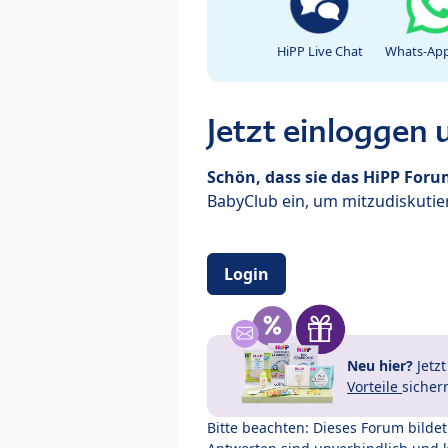
HiPP Live Chat
Whats-App
Jetzt einloggen
Schön, dass sie das HiPP For
BabyClub ein, um mitzudiskutier
Login
Neu hier?
Jetz
Vorteile
sicher
Bitte beachten: Dieses Forum bilde