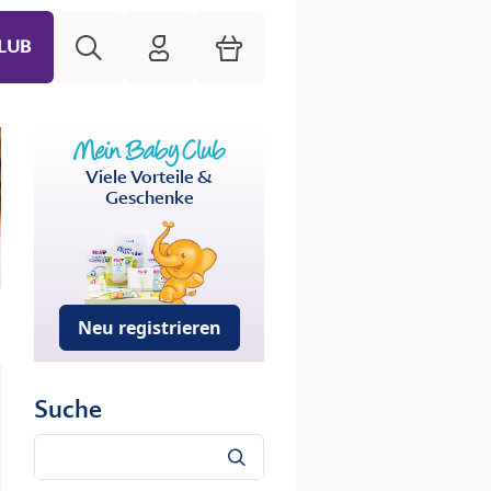
Suche
HiPP Mein Babyclub
Warenkorb
LUB
Viele Vorteile &
Geschenke
Neu registrieren
Suche
Suche