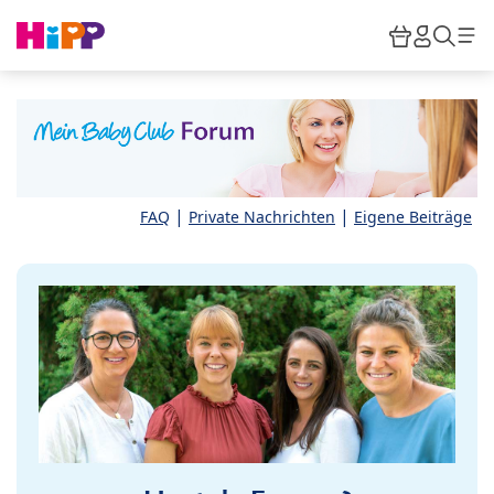
Skip to main content
Warenkor
HiPP M
Such
|
|
FAQ
Private Nachrichten
Eigene Beiträge