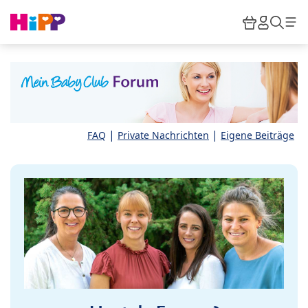
Skip to main content
Warenkor
HiPP M
Such
|
|
FAQ
Private Nachrichten
Eigene Beiträge