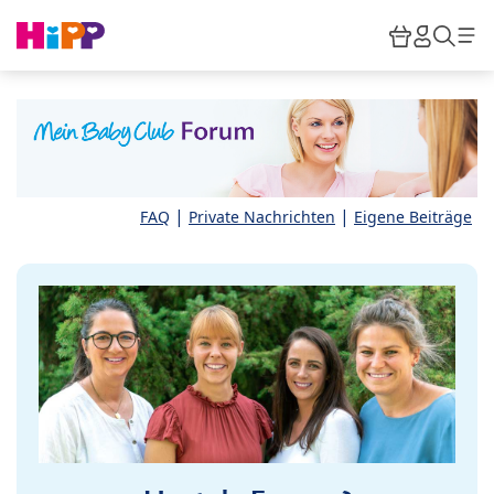
Skip to main content
Warenkor
HiPP M
Such
|
|
FAQ
Private Nachrichten
Eigene Beiträge