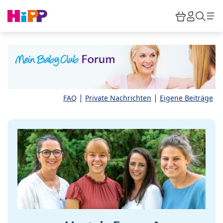
Skip to main content
Warenkor
HiPP M
Such
|
|
FAQ
Private Nachrichten
Eigene Beiträge