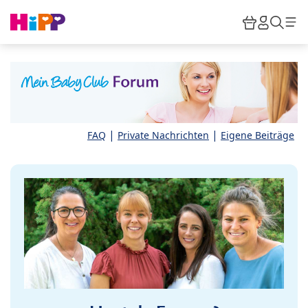
Skip to main content
Warenkor
HiPP M
Such
|
|
FAQ
Private Nachrichten
Eigene Beiträge