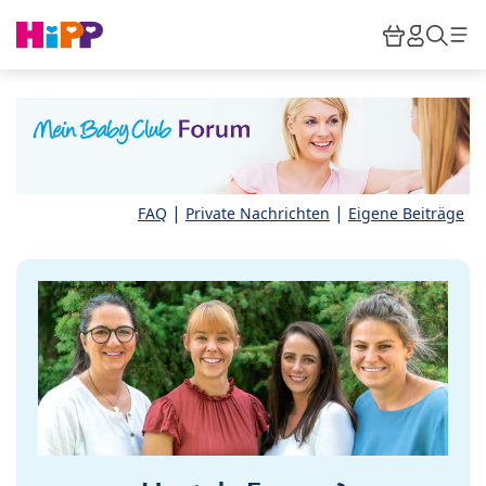
Skip to main content
Warenkor
HiPP M
Such
|
|
FAQ
Private Nachrichten
Eigene Beiträge