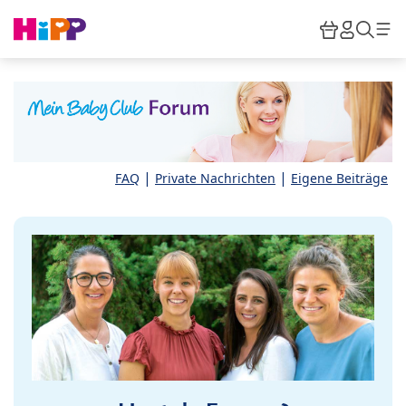
Skip to main content
Warenkor
HiPP M
Such
|
|
FAQ
Private Nachrichten
Eigene Beiträge