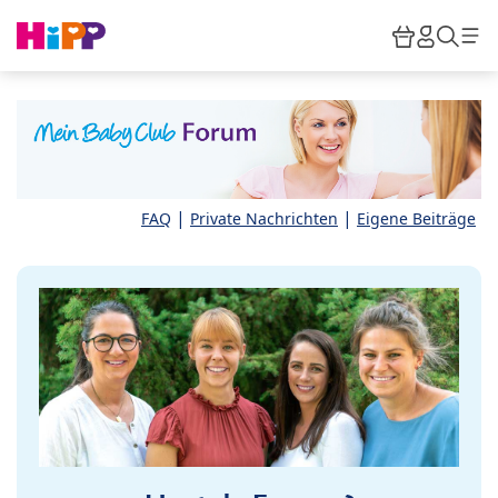
Skip to main content
Warenkor
HiPP M
Such
|
|
FAQ
Private Nachrichten
Eigene Beiträge