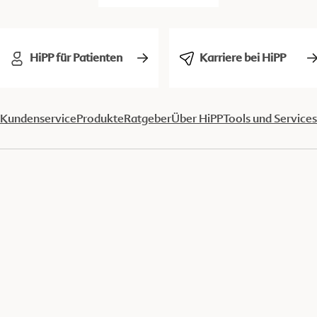
HiPP für Patienten
Karriere bei HiPP
Kundenservice
Produkte
Ratgeber
Über HiPP
Tools und Services