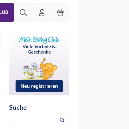
Suche
HiPP Mein Babyclub
Warenkorb
LUB
Viele Vorteile &
Geschenke
Neu registrieren
Suche
Suche