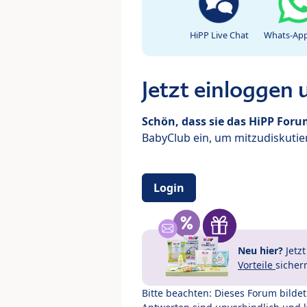
HiPP Live Chat
Whats-App
Jetzt einloggen
Schön, dass sie das HiPP For
BabyClub ein, um mitzudiskutier
Login
Neu hier?
Jetz
Vorteile
sicher
Bitte beachten: Dieses Forum bilde