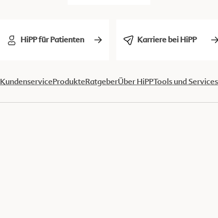
HiPP für Patienten
Karriere bei HiPP
Kundenservice
Produkte
Ratgeber
Über HiPP
Tools und Services