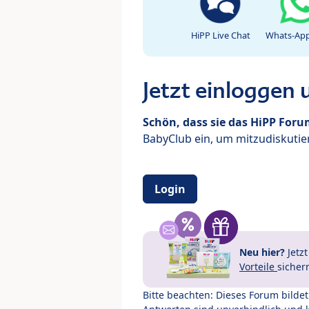
HiPP Live Chat
Whats-App
Jetzt einloggen
Schön, dass sie das HiPP For
BabyClub ein, um mitzudiskutier
Login
Neu hier?
Jetz
Vorteile
sicher
Bitte beachten: Dieses Forum bilde