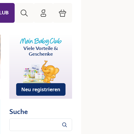
Suche
HiPP Mein Babyclub
Warenkorb
LUB
Viele Vorteile &
Geschenke
Neu registrieren
Suche
Suche