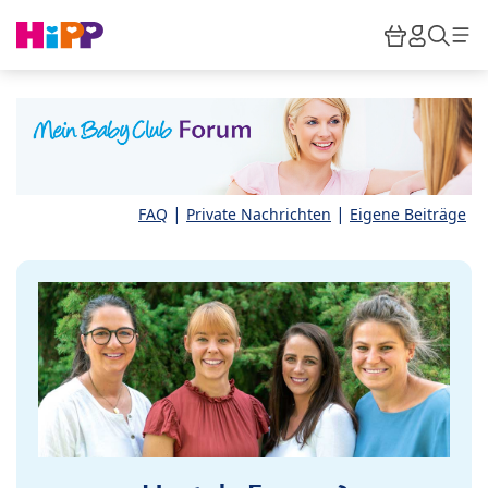
Skip to main content
Warenkor
HiPP M
Such
|
|
FAQ
Private Nachrichten
Eigene Beiträge