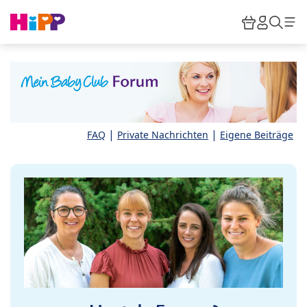
Skip to main content
Warenkor
HiPP M
Such
|
|
FAQ
Private Nachrichten
Eigene Beiträge