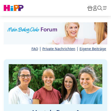
Skip to main content
Warenkor
HiPP M
Such
|
|
FAQ
Private Nachrichten
Eigene Beiträge