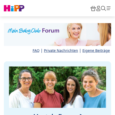
Skip to main content
Warenkor
HiPP M
Such
|
|
FAQ
Private Nachrichten
Eigene Beiträge