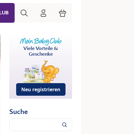
Suche
HiPP Mein Babyclub
Warenkorb
LUB
Viele Vorteile &
Geschenke
Neu registrieren
Suche
Suche