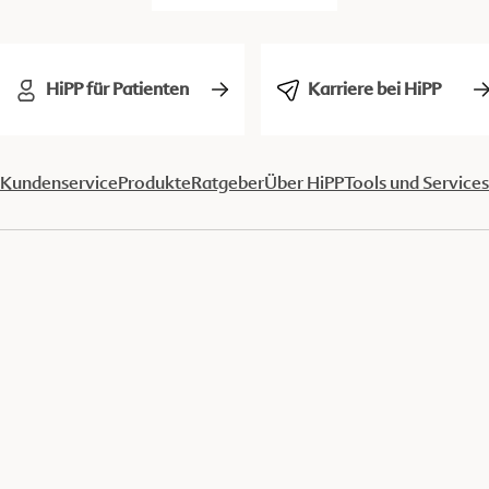
HiPP für Patienten
Karriere bei HiPP
Kundenservice
Produkte
Ratgeber
Über HiPP
Tools und Services