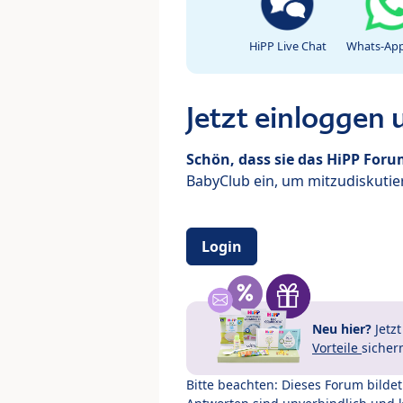
HiPP Live Chat
Whats-App
Jetzt einloggen
Schön, dass sie das HiPP For
BabyClub ein, um mitzudiskutier
Login
Neu hier?
Jetz
Vorteile
sicher
Bitte beachten: Dieses Forum bilde