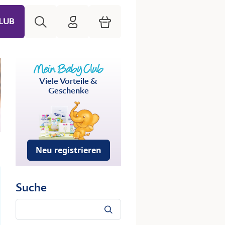
Suche
HiPP Mein Babyclub
Warenkorb
LUB
Viele Vorteile &
Geschenke
Neu registrieren
Suche
Suche