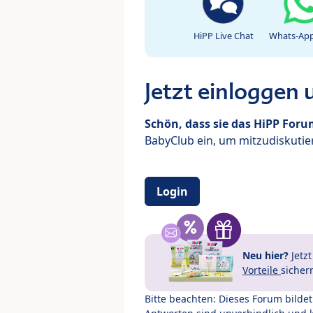
HiPP Live Chat
Whats-App
Jetzt einloggen
Schön, dass sie das HiPP For
BabyClub ein, um mitzudiskutier
Login
Neu hier?
Jetz
Vorteile
sicher
Bitte beachten: Dieses Forum bilde