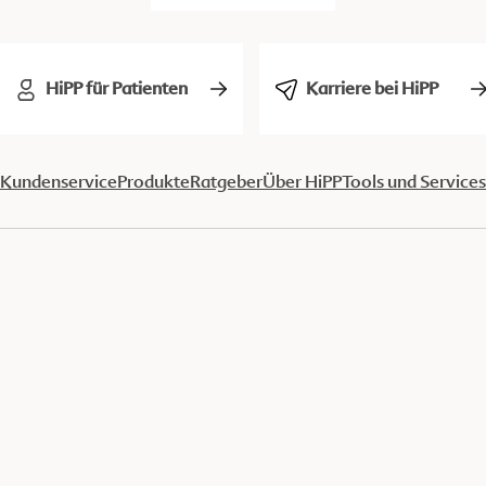
HiPP für Patienten
Karriere bei HiPP
Kundenservice
Produkte
Ratgeber
Über HiPP
Tools und Services