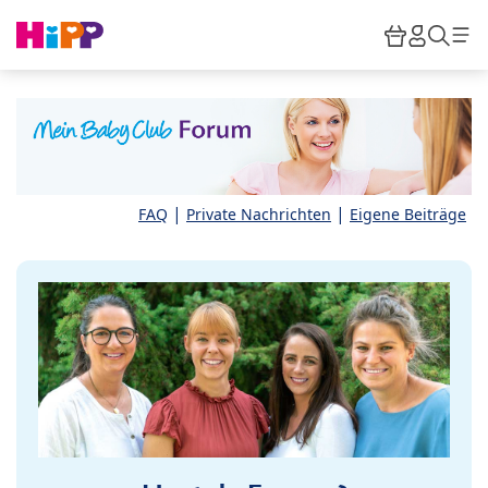
Skip to main content
Warenkor
HiPP M
Such
|
|
FAQ
Private Nachrichten
Eigene Beiträge