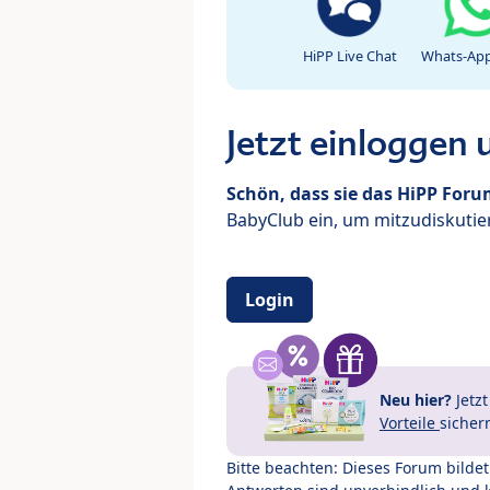
HiPP Live Chat
Whats-App
Jetzt einloggen
Schön, dass sie das HiPP For
BabyClub ein, um mitzudiskutier
Login
Neu hier?
Jetz
Vorteile
sicher
Bitte beachten: Dieses Forum bilde