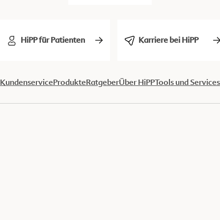
HiPP für Patienten
Karriere bei HiPP
Kundenservice
Produkte
Ratgeber
Über HiPP
Tools und Services