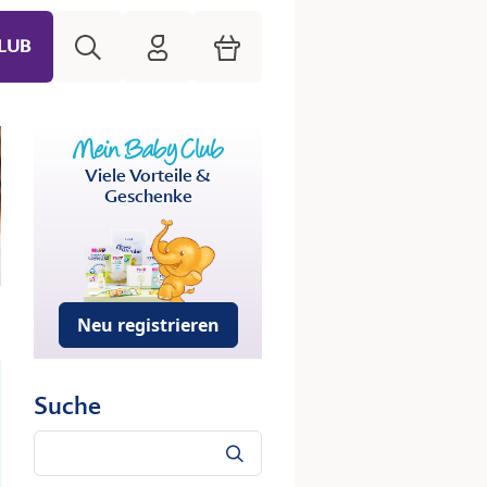
Suche
HiPP Mein Babyclub
Warenkorb
LUB
Viele Vorteile &
Geschenke
Neu registrieren
Suche
Suche