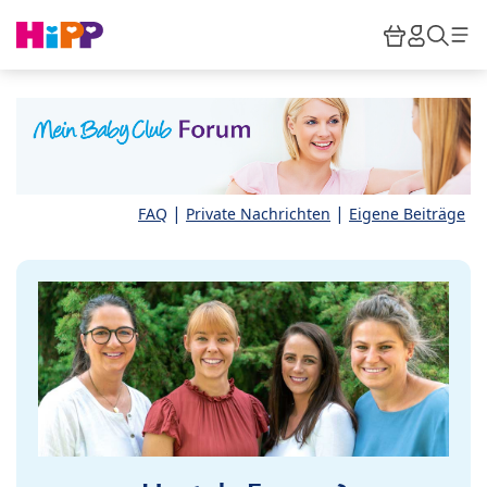
Skip to main content
Warenkor
HiPP M
Such
|
|
FAQ
Private Nachrichten
Eigene Beiträge