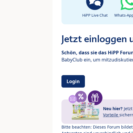
HiPP Live Chat
Whats-App
Jetzt einloggen
Schön, dass sie das HiPP For
BabyClub ein, um mitzudiskutier
Login
Neu hier?
Jetz
Vorteile
sicher
Bitte beachten: Dieses Forum bilde