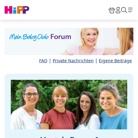
Skip to main content
Warenkor
HiPP M
Such
|
|
FAQ
Private Nachrichten
Eigene Beiträge