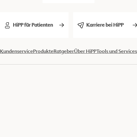
HiPP für Patienten
Karriere bei HiPP
Kundenservice
Produkte
Ratgeber
Über HiPP
Tools und Services