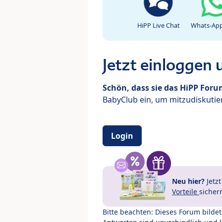
HiPP Live Chat
Whats-App
Jetzt einloggen
Schön, dass sie das HiPP For
BabyClub ein, um mitzudiskutier
Login
Neu hier?
Jetz
Vorteile
sicher
Bitte beachten: Dieses Forum bilde