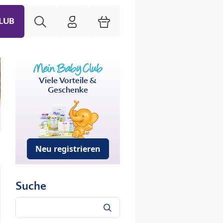
Suche
HiPP Mein Babyclub
Warenkorb
LUB
Viele Vorteile &
Geschenke
Neu registrieren
Suche
Suche