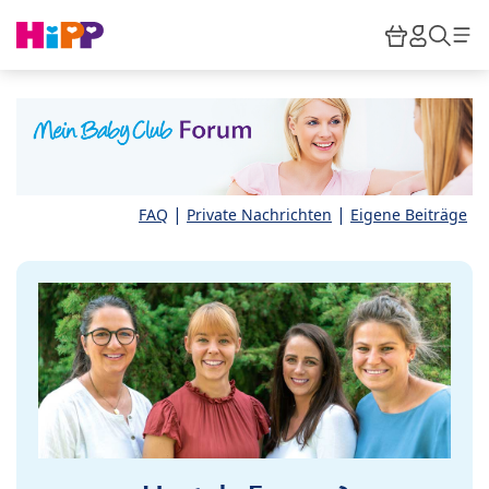
Skip to main content
Warenkor
HiPP M
Such
|
|
FAQ
Private Nachrichten
Eigene Beiträge