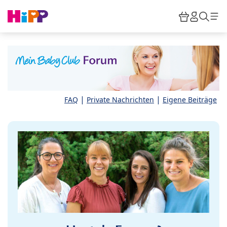
Skip to main content
Warenkor
HiPP M
Such
|
|
FAQ
Private Nachrichten
Eigene Beiträge