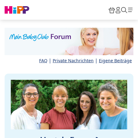
Skip to main content
Warenkor
HiPP M
Such
|
|
FAQ
Private Nachrichten
Eigene Beiträge