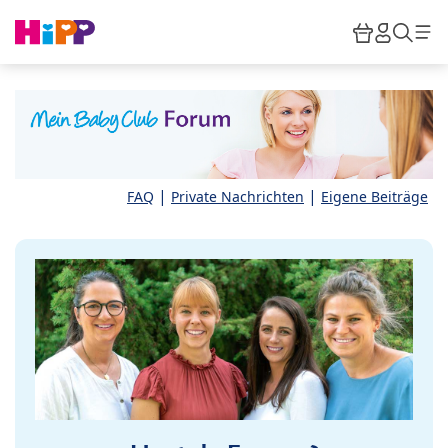
Skip to main content
Warenkor
HiPP M
Such
|
|
FAQ
Private Nachrichten
Eigene Beiträge