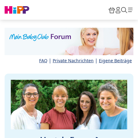
Skip to main content
Warenkor
HiPP M
Such
|
|
FAQ
Private Nachrichten
Eigene Beiträge