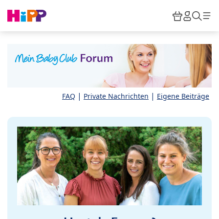
Skip to main content
Warenkor
HiPP M
Such
|
|
FAQ
Private Nachrichten
Eigene Beiträge