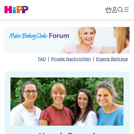
Skip to main content
Warenkor
HiPP M
Such
|
|
FAQ
Private Nachrichten
Eigene Beiträge