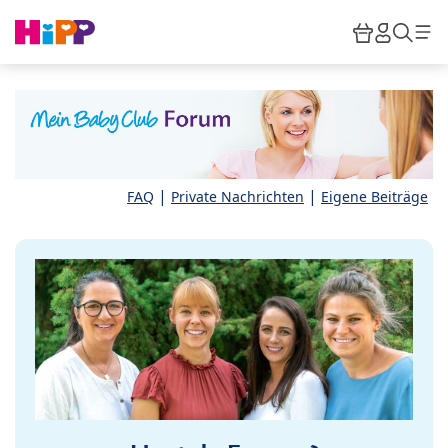
Skip to main content
Warenkor
HiPP M
Such
|
|
FAQ
Private Nachrichten
Eigene Beiträge