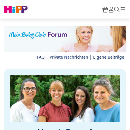
Skip to main content
Warenkor
HiPP M
Such
|
|
FAQ
Private Nachrichten
Eigene Beiträge