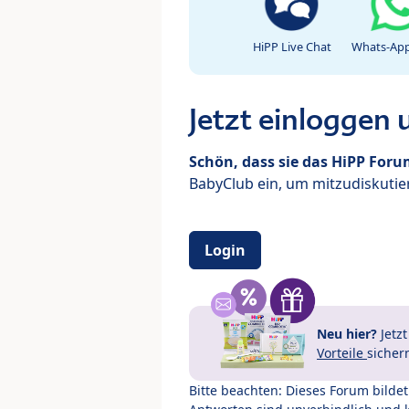
HiPP Live Chat
Whats-App
Jetzt einloggen
Schön, dass sie das HiPP For
BabyClub ein, um mitzudiskutier
Login
Neu hier?
Jetz
Vorteile
sicher
Bitte beachten: Dieses Forum bilde