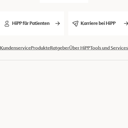
HiPP für Patienten
Karriere bei HiPP
Kundenservice
Produkte
Ratgeber
Über HiPP
Tools und Services