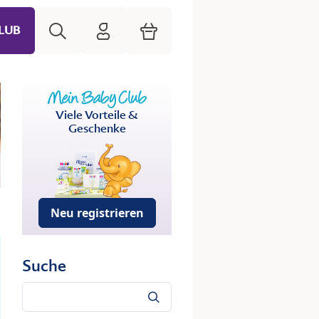
Suche
HiPP Mein Babyclub
Warenkorb
LUB
Viele Vorteile &
Geschenke
Neu registrieren
Suche
Suche