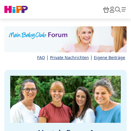
Skip to main content
Warenkor
HiPP M
Such
|
|
FAQ
Private Nachrichten
Eigene Beiträge