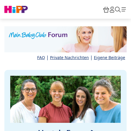
Skip to main content
Warenkor
HiPP M
Such
|
|
FAQ
Private Nachrichten
Eigene Beiträge