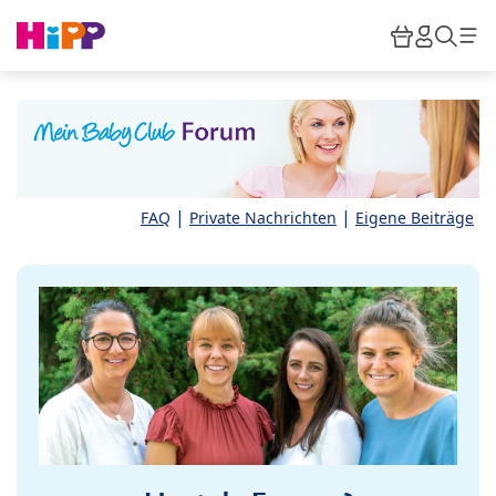
Skip to main content
Warenkor
HiPP M
Such
|
|
FAQ
Private Nachrichten
Eigene Beiträge