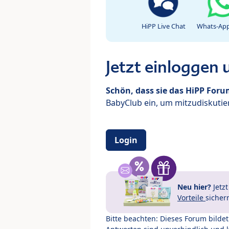
HiPP Live Chat
Whats-App
Jetzt einloggen
Schön, dass sie das HiPP For
BabyClub ein, um mitzudiskutier
Login
Neu hier?
Jetz
Vorteile
sicher
Bitte beachten: Dieses Forum bilde