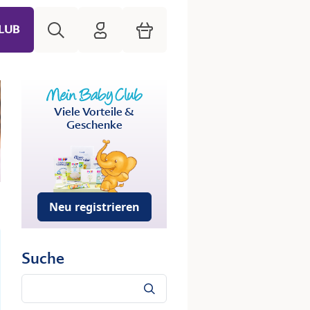
Suche
HiPP Mein Babyclub
Warenkorb
LUB
Viele Vorteile &
Geschenke
Neu registrieren
Suche
Suche