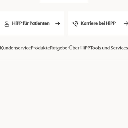
HiPP für Patienten
Karriere bei HiPP
Kundenservice
Produkte
Ratgeber
Über HiPP
Tools und Services