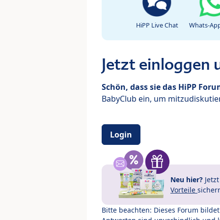
HiPP Live Chat
Whats-App
Jetzt einloggen
Schön, dass sie das HiPP For
BabyClub ein, um mitzudiskutier
Login
Neu hier?
Jetz
Vorteile
sicher
Bitte beachten: Dieses Forum bilde