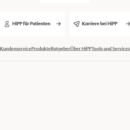
HiPP für Patienten
Karriere bei HiPP
Kundenservice
Produkte
Ratgeber
Über HiPP
Tools und Services