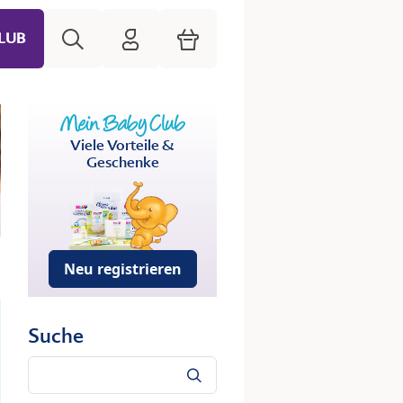
Suche
HiPP Mein Babyclub
Warenkorb
LUB
Viele Vorteile &
Geschenke
Neu registrieren
Suche
Suche