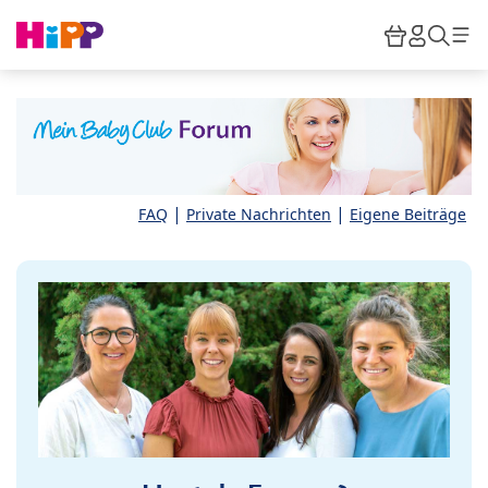
Skip to main content
Warenkor
HiPP M
Such
|
|
FAQ
Private Nachrichten
Eigene Beiträge